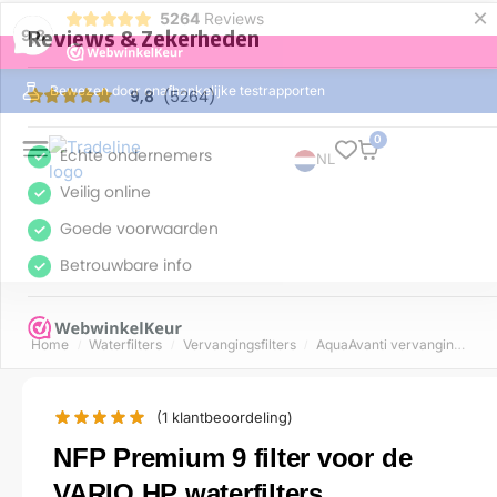
×
5264
Reviews
9,8
Bewezen door onafhankelijke testrapporten
0
NL
Home
Waterfilters
Vervangingsfilters
AquaAvanti vervangingsfilters
/
/
/
(
1
klantbeoordeling)
NFP Premium 9 filter voor de
VARIO HP waterfilters