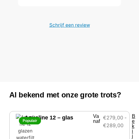
Schrijf een review
Al bekend met onze grote trots?
Va
B
Aqualine 12 – glas
€
279,00
-
Populair
Populair
naf
e
€
289,00
k
i
j