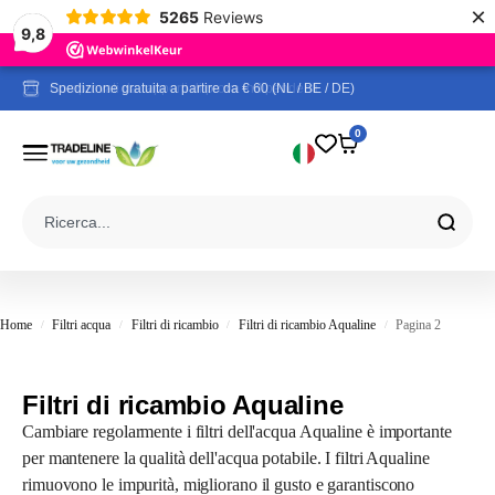
×
5265
Reviews
9,8
Comprovati da rapporti di prova indipendenti
Spedizione gratuita a partire da € 60 (NL / BE / DE)
0
Home
Filtri acqua
Filtri di ricambio
Filtri di ricambio Aqualine
Pagina 2
/
/
/
/
Filtri di ricambio Aqualine
Cambiare regolarmente i filtri dell'acqua Aqualine è importante
per mantenere la qualità dell'acqua potabile. I filtri Aqualine
rimuovono le impurità, migliorano il gusto e garantiscono