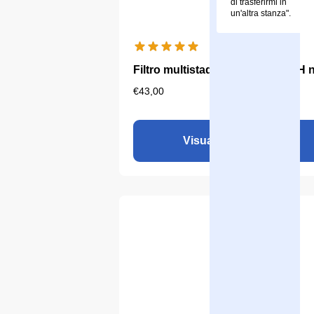
di trasferirmi in
un'altra stanza".
Filtro multistadio Aqualine 5 - pH 
€
43,00
Visualizza il prodotto