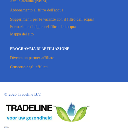
Acqua alcalina (basica)
Abbonamento al filtro dell'acqua
Suggerimenti per le vacanze con il filtro dell'acqua!
Formazione di alghe nel filtro dell'acqua
Mappa del sito
PROGRAMMA DI AFFILIAZIONE
Diventa un partner affiliato
Cruscotto degli affiliati
©
2026 Tradeline B.V.