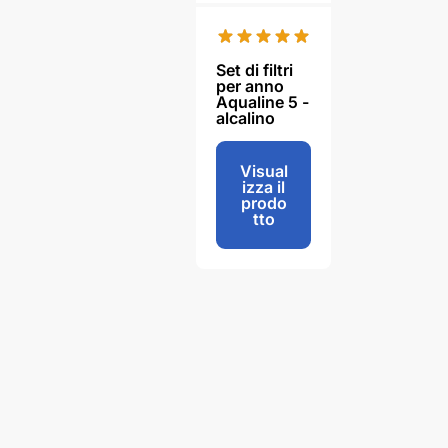
Set di filtri
per anno
Aqualine 5 -
alcalino
€
81,00
Visual
izza il
prodo
tto