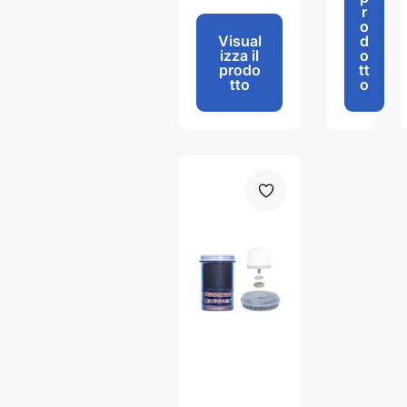
9
r
5
o
Visual
d
izza il
o
prodo
tt
tto
o