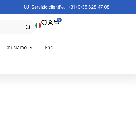
Servizio clienti
+31 (0)35 628 47 08
0
Chi siamo
Faq