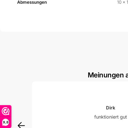
Abmessungen
10 × 
Meinungen 
Bewertet mit
5
von 5 Punkten
Dirk
funktioniert gut
9,8