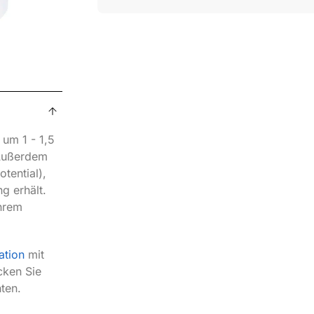
um 1 - 1,5
 Außerdem
tential),
g erhält.
hrem
ation
mit
cken Sie
ten.