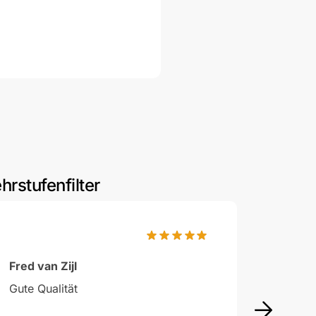
rstufenfilter
Bewertet
mit 4
von 
Fred van Zijl
Gute Qualität
10 Mi