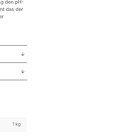
ng den pH-
mt das der
er
1 kg