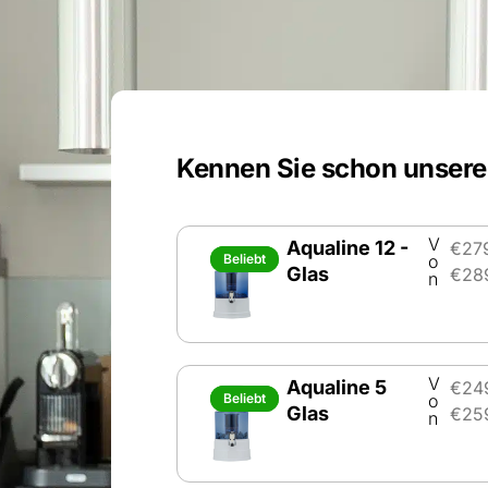
Kennen Sie schon unsere
V
Aqualine 12 -
€
27
Beliebt
Beliebt
o
Glas
€
28
n
V
Aqualine 5
€
24
Beliebt
Beliebt
o
Glas
€
25
n