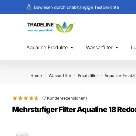
Bewiesen durch unabhängige Testberichte
An Werktagen vor 19:00 Uhr bestellt, heute noch v
Aqualine Produkte
Wasserfilter
Lu
Home
Wasserfilter
Ersatzfilter
Aqualine Ersatzfi
/
/
/
(7
Kundenrezensionen)
Mehrstufiger Filter Aqualine 18 Redo