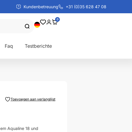
Kundenbetreuung
+31 (0)35 628 47 08
0
Faq
Testberichte
Toevoegen aan verlanglijst
stem Aqualine 18 und