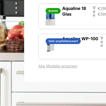
V
Aqualine 18
€
29
Beliebt
Beliebt
o
Glas
€
30
n
V
Aqualine WP-100
Sehr empfehlenswert
Sehr empfehlenswert
o
n
Alle Modelle anzeigen